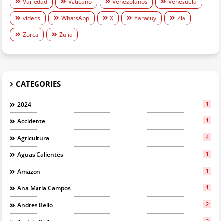
Variedad
Vaticano
Venezolanos
Venezuela
vídeos
WhatsApp
X
Yaracuy
Zia
Zorca
Zulia
CATEGORIES
1
2024
1
Accidente
4
Agricultura
1
Aguas Calientes
1
Amazon
1
Ana María Campos
2
Andres Bello
2