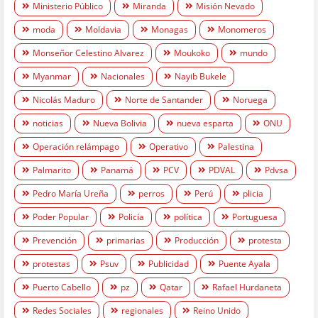
Ministerio Público
Miranda
Misión Nevado
moda
Moldavia
Monagas
Monomeros
Monseñor Celestino Alvarez
Moukoko
mundo
Myanmar
Nacionales
Nayib Bukele
Nicolás Maduro
Norte de Santander
Noruega
noticias
Nueva Bolivia
nueva esparta
ONU
Operación relámpago
Operativo
Palestina
Palmarito
Panamá
PCV
PDVAL
Pdvsa
Pedro María Ureña
perros
Perú
plicia
Poder Popular
Policía
política
Portuguesa
Prevención
primarias
Producción
protesta
protestas
Psuv
Publicidad
Puente Ayala
Puerto Cabello
pz
Qatar
Rafael Hurdaneta
Redes Sociales
regionales
Reino Unido