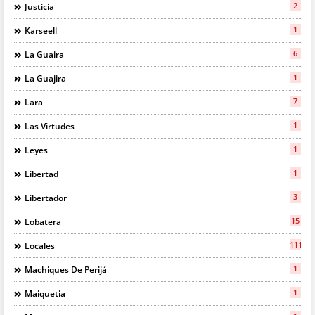
2
Justicia
1
Karseell
6
La Guaira
1
La Guajira
7
Lara
1
Las Virtudes
1
Leyes
1
Libertad
3
Libertador
15
Lobatera
111
Locales
1
Machiques De Perijá
1
Maiquetia