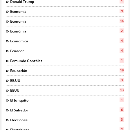
1
Donald Trump
9
Economia
14
Economía
2
Económia
4
Económica
4
Ecuador
1
Edmundo González
19
Educación
3
EE.UU
13
EEUU
1
El Junquito
6
El Salvador
3
Elecciones
2
Electricidad