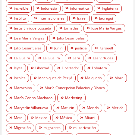
increíble
Indonesia
informática
Inglaterra
Insólito
internacionales
Israel
Jauregui
Jesús Enrique Lossada
Jornadas
Jose Maria Vargas
José María Vargas
Julio Cesar Salas
Julio César Salas
Junín
justicia
Karseell
La Guaira
La Guajira
Lara
Las Virtudes
leyes
Libertad
Libertador
Lobatera
locales
Machiques de Perijá
Maiquetia
Mara
Maracaibo
María Concepción Palacios y Blanco
María Corina Machado
Marketing
Maryerlin Villanueva
Maturin
Merida
Mérida
Meta
Mexico
México
Miami
Migración
migrantes
militarización