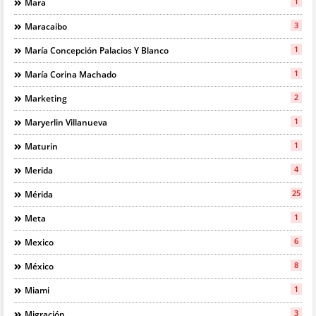
1
Mara
3
Maracaibo
1
María Concepción Palacios Y Blanco
1
María Corina Machado
2
Marketing
1
Maryerlin Villanueva
1
Maturin
4
Merida
25
Mérida
1
Meta
6
Mexico
8
México
1
Miami
3
Migración