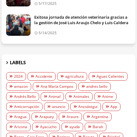
5/17/2025
Exitosa jornada de atención veterinaria gracias a
la gestión de José Luis Araujo Chelo y Luis Caldera
5/14/2025
LABELS
2024
Accidente
agricultura
Aguas Calientes
amazon
Ana María Campos
andres bello
Andrés Bello
Animal
Animales
Anime
Anticorrupción
anuncio
Anzoátegui
App
Aragua
Arapuey
Araure
Argentina
Arizona
Ayacucho
ayuda
Baralt
Bares - Caja Seca
Barinas
Baruta
Béisbol