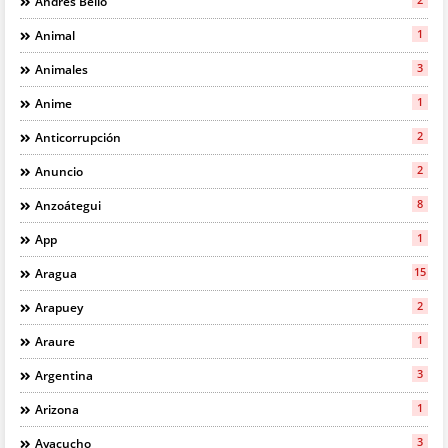
Andrés Bello
1
Animal
3
Animales
1
Anime
2
Anticorrupción
2
Anuncio
8
Anzoátegui
1
App
15
Aragua
2
Arapuey
1
Araure
3
Argentina
1
Arizona
3
Ayacucho