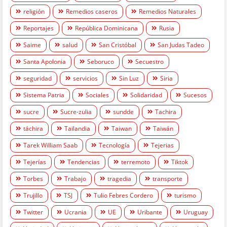
religión
Remedios caseros
Remedios Naturales
Reportajes
República Dominicana
Rusia
Saime
salud
San Cristóbal
San Judas Tadeo
Santa Apolonia
Seboruco
Secuestro
seguridad
servicios
Sin Luz
Siria
Sistema Patria
Sociales
Solidaridad
Sucesos
sucre
Sucre-zulia
sundde
Tachira
táchira
Tailandia
Taiwan
Taiwán
Tarek William Saab
Tecnología
Tejerias
Tejerías
Tendencias
terremoto
Tiktok
Torbes
Trabajo
tragedia
transporte
Trujillo
TSJ
Tulio Febres Cordero
turismo
Twitter
Ucrania
UE
Uribante
Uruguay