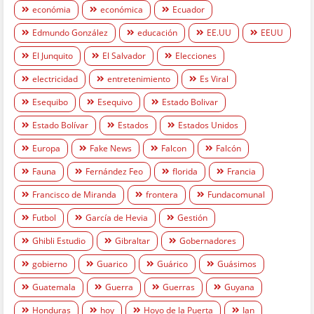
económia
económica
Ecuador
Edmundo González
educación
EE.UU
EEUU
El Junquito
El Salvador
Elecciones
electricidad
entretenimiento
Es Viral
Esequibo
Esequivo
Estado Bolivar
Estado Bolívar
Estados
Estados Unidos
Europa
Fake News
Falcon
Falcón
Fauna
Fernández Feo
florida
Francia
Francisco de Miranda
frontera
Fundacomunal
Futbol
García de Hevia
Gestión
Ghibli Estudio
Gibraltar
Gobernadores
gobierno
Guarico
Guárico
Guásimos
Guatemala
Guerra
Guerras
Guyana
Honduras
hoy
Hoyo de la Puerta
Ian