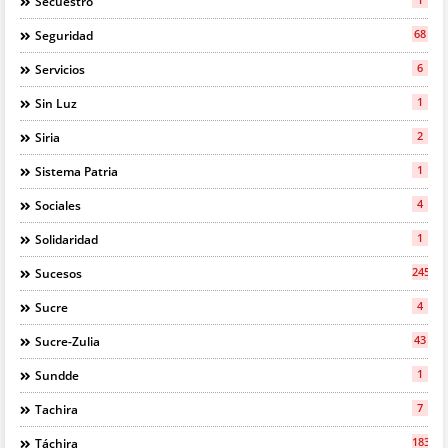
Secuestro
68
Seguridad
6
Servicios
1
Sin Luz
2
Siria
1
Sistema Patria
4
Sociales
1
Solidaridad
245
Sucesos
4
Sucre
43
Sucre-Zulia
1
Sundde
7
Tachira
183
Táchira