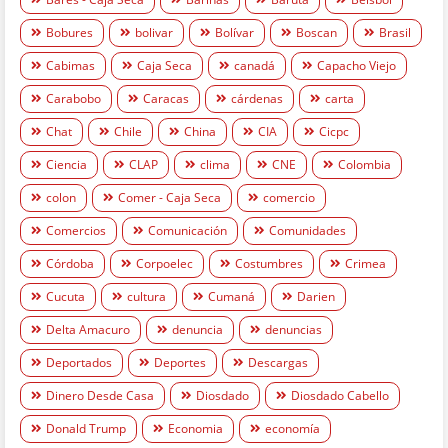
Bobures
bolivar
Bolívar
Boscan
Brasil
Cabimas
Caja Seca
canadá
Capacho Viejo
Carabobo
Caracas
cárdenas
carta
Chat
Chile
China
CIA
Cicpc
Ciencia
CLAP
clima
CNE
Colombia
colon
Comer - Caja Seca
comercio
Comercios
Comunicación
Comunidades
Córdoba
Corpoelec
Costumbres
Crimea
Cucuta
cultura
Cumaná
Darien
Delta Amacuro
denuncia
denuncias
Deportados
Deportes
Descargas
Dinero Desde Casa
Diosdado
Diosdado Cabello
Donald Trump
Economia
economía